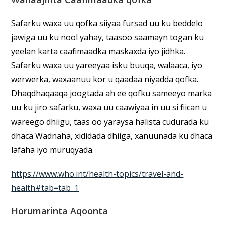
Safarku waxa uu qofka siiyaa fursad uu ku beddelo
jawiga uu ku nool yahay, taasoo saamayn togan ku
yeelan karta caafimaadka maskaxda iyo jidhka.
Safarku waxa uu yareeyaa isku buuqa, walaaca, iyo
werwerka, waxaanuu kor u qaadaa niyadda qofka.
Dhaqdhaqaaqa joogtada ah ee qofku sameeyo marka
uu ku jiro safarku, waxa uu caawiyaa in uu si fiican u
wareego dhiigu, taas oo yaraysa halista cudurada ku
dhaca Wadnaha, xididada dhiiga, xanuunada ku dhaca
lafaha iyo muruqyada.
https://www.who.int/health-topics/travel-and-
health#tab=tab_1
Horumarinta Aqoonta