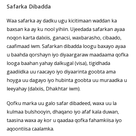
Safarka Dibadda
Waa safarka ay dadku ugu kicitimaan waddan ka
baxsan ka ay ku nool yihiin. Ujeedada safarkan ayaa
noqon karta dalxiis, ganacsi, waxbarasho, cibaado,
caafimaad iwm. Safarkan dibadda loogu baxayo ayaa
u baahda qorshayn iyo diyaargaraw maadaama qofka
looga baahan yahay dalkugal (visa), tigidhada
gaadiidka uu raacayo iyo diyaarinta goobta ama
hoyga uu dagayo iyo hubinta goobta uu muraadka u
leeyahay (dalxiis, Dhakhtar iwm).
Qofku marka uu galo safar dibadeed, waxa uu la
kulmaa bulshooyin, dhaqano iyo afaf kala duwan,
taasina waxa ay kor u qaadaa qofka fahamkiisa iyo
aqoontiisa caalamka.