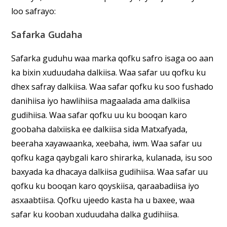
loo safrayo:
Safarka Gudaha
Safarka guduhu waa marka qofku safro isaga oo aan
ka bixin xuduudaha dalkiisa. Waa safar uu qofku ku
dhex safray dalkiisa. Waa safar qofku ku soo fushado
danihiisa iyo hawlihiisa magaalada ama dalkiisa
gudihiisa. Waa safar qofku uu ku booqan karo
goobaha dalxiiska ee dalkiisa sida Matxafyada,
beeraha xayawaanka, xeebaha, iwm. Waa safar uu
qofku kaga qaybgali karo shirarka, kulanada, isu soo
baxyada ka dhacaya dalkiisa gudihiisa. Waa safar uu
qofku ku booqan karo qoyskiisa, qaraabadiisa iyo
asxaabtiisa. Qofku ujeedo kasta ha u baxee, waa
safar ku kooban xuduudaha dalka gudihiisa.