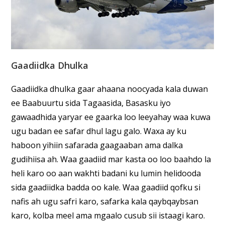
Gaadiidka Dhulka
Gaadiidka dhulka gaar ahaana noocyada kala duwan
ee Baabuurtu sida Tagaasida, Basasku iyo
gawaadhida yaryar ee gaarka loo leeyahay waa kuwa
ugu badan ee safar dhul lagu galo. Waxa ay ku
haboon yihiin safarada gaagaaban ama dalka
gudihiisa ah. Waa gaadiid mar kasta oo loo baahdo la
heli karo oo aan wakhti badani ku lumin helidooda
sida gaadiidka badda oo kale. Waa gaadiid qofku si
nafis ah ugu safri karo, safarka kala qaybqaybsan
karo, kolba meel ama mgaalo cusub sii istaagi karo.