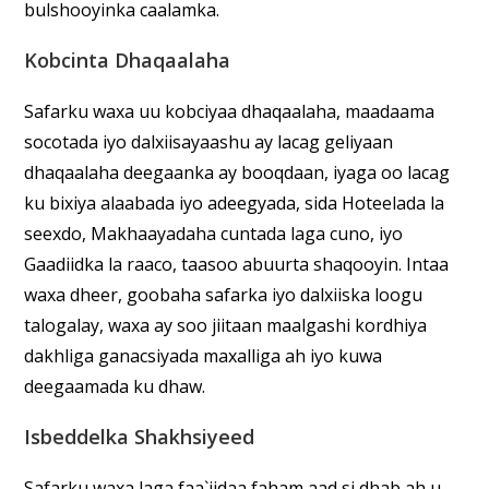
bulshooyinka caalamka.
Kobcinta Dhaqaalaha
Safarku waxa uu kobciyaa dhaqaalaha, maadaama
socotada iyo dalxiisayaashu ay lacag geliyaan
dhaqaalaha deegaanka ay booqdaan, iyaga oo lacag
ku bixiya alaabada iyo adeegyada, sida Hoteelada la
seexdo, Makhaayadaha cuntada laga cuno, iyo
Gaadiidka la raaco, taasoo abuurta shaqooyin. Intaa
waxa dheer, goobaha safarka iyo dalxiiska loogu
talogalay, waxa ay soo jiitaan maalgashi kordhiya
dakhliga ganacsiyada maxalliga ah iyo kuwa
deegaamada ku dhaw.
Isbeddelka Shakhsiyeed
Safarku waxa laga faa`iidaa faham aad si dhab ah u