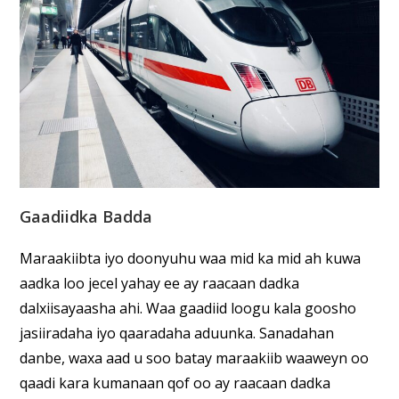
Gaadiidka Badda
Maraakiibta iyo doonyuhu waa mid ka mid ah kuwa
aadka loo jecel yahay ee ay raacaan dadka
dalxiisayaasha ahi. Waa gaadiid loogu kala goosho
jasiiradaha iyo qaaradaha aduunka. Sanadahan
danbe, waxa aad u soo batay maraakiib waaweyn oo
qaadi kara kumanaan qof oo ay raacaan dadka