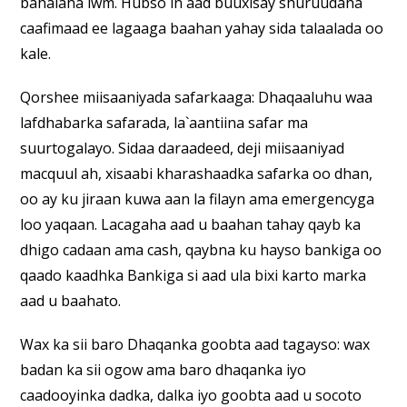
bahalaha iwm. Hubso in aad buuxisay shuruudaha
caafimaad ee lagaaga baahan yahay sida talaalada oo
kale.
Qorshee miisaaniyada safarkaaga: Dhaqaaluhu waa
lafdhabarka safarada, la`aantiina safar ma
suurtogalayo. Sidaa daraadeed, deji miisaaniyad
macquul ah, xisaabi kharashaadka safarka oo dhan,
oo ay ku jiraan kuwa aan la filayn ama emergencyga
loo yaqaan. Lacagaha aad u baahan tahay qayb ka
dhigo cadaan ama cash, qaybna ku hayso bankiga oo
qaado kaadhka Bankiga si aad ula bixi karto marka
aad u baahato.
Wax ka sii baro Dhaqanka goobta aad tagayso: wax
badan ka sii ogow ama baro dhaqanka iyo
caadooyinka dadka, dalka iyo goobta aad u socoto