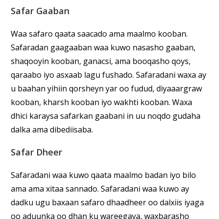
Safar Gaaban
Waa safaro qaata saacado ama maalmo kooban.
Safaradan gaagaaban waa kuwo nasasho gaaban,
shaqooyin kooban, ganacsi, ama booqasho qoys,
qaraabo iyo asxaab lagu fushado. Safaradani waxa ay
u baahan yihiin qorsheyn yar oo fudud, diyaaargraw
kooban, kharsh kooban iyo wakhti kooban. Waxa
dhici karaysa safarkan gaabani in uu noqdo gudaha
dalka ama dibediisaba.
Safar Dheer
Safaradani waa kuwo qaata maalmo badan iyo bilo
ama ama xitaa sannado. Safaradani waa kuwo ay
dadku ugu baxaan safaro dhaadheer oo dalxiis iyaga
oo aduunka oo dhan ku wareegaya, waxbarasho