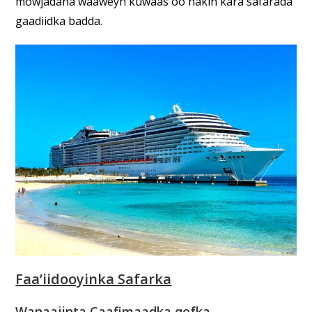
mowjadaha waaweyn kuwaas oo hakin kara safarada
gaadiidka badda.
Faa’iidooyinka Safarka
Wanaajinta Caafimaadka qofka