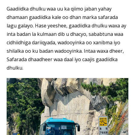
Gaadiidka dhulku waa uu ka qiimo jaban yahay
dhamaan gaadiidka kale oo dhan marka safarada
lagu galayo. Hase yeeshee, gaadiidka dhulku waxa ay
inta badan la kulmaan dib u dhacyo, sababtuna waa
cidhiidhiga dariiqyada, wadooyinka oo xanibma iyo
shilalka oo ku badan wadooyinka. Intaa waxa dheer,
Safarada dhaadheer waa daal iyo caajis gaadiidka
dhulku.