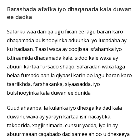
Barashada afafka iyo dhaqanada kala duwan
ee dadka
Safarku waa dariiqa ugu fiican ee lagu baran karo
dhaqamada bulshooyinka aduunka iyo luqadaha ay
ku hadlaan. Taasi waxa ay xoojisaa isfahamka iyo
ixtiraamida dhaqamada kale, sidoo kale waxa ay
abuuri kartaa fursado shaqo. Safaradan waxa laga
helaa fursado aan la qiyaasi karin oo lagu baran karo
taariikhda, farshaxanka, siyaasadda, iyo
bulshooyinka kala duwan ee dunida.
Guud ahaanba, la kulanka iyo dhexgalka dad kala
duwani, waxa ay yarayn kartaa isir nacaybka,
takoorida, xagjirnimada, cunsuriyadda, iyo in ay
abuurmaaan caqabado dad samee ah oo u dhexeeya