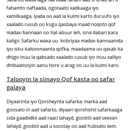
fahamto naftaada, ogotaato xadkaaga iyo
xamilkaaga, iyada oo aad la kulmi karto duruufo iyo
xaalado cusub oo kugu qasbaya inaad noqoto qof
madax-bannaan oo hal-abuur leh, isna dabari kara
kaligii. Safarku waxa uu kobciyaa madax-bannaanida
iyo isku-kalsoonaanta qofka, maadaama uu qasab ka
dhigo inuu la qabsado xaalado cusub iyo inuu xalliyo
dhibaatooyin aanu hore u arag oo uu la kulmi karo.
Talooyin la siinayo Qof kasta oo safar
galaya
Diyaarinta iyo Qorsheynta safarka: marka aad
goosato in aad safarto, diyaari qorshishii safarkaaga
sida gaadiidkii aad raaci lahayd, goobtii aad seexan
lahayd, goobtii aad u socotay oo aad hubsato iwm.