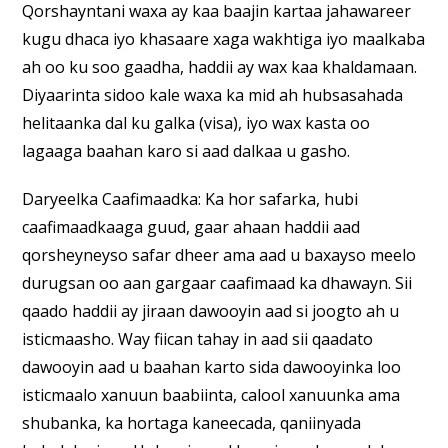
Qorshayntani waxa ay kaa baajin kartaa jahawareer
kugu dhaca iyo khasaare xaga wakhtiga iyo maalkaba
ah oo ku soo gaadha, haddii ay wax kaa khaldamaan.
Diyaarinta sidoo kale waxa ka mid ah hubsasahada
helitaanka dal ku galka (visa), iyo wax kasta oo
lagaaga baahan karo si aad dalkaa u gasho.
Daryeelka Caafimaadka: Ka hor safarka, hubi
caafimaadkaaga guud, gaar ahaan haddii aad
qorsheyneyso safar dheer ama aad u baxayso meelo
durugsan oo aan gargaar caafimaad ka dhawayn. Sii
qaado haddii ay jiraan dawooyin aad si joogto ah u
isticmaasho. Way fiican tahay in aad sii qaadato
dawooyin aad u baahan karto sida dawooyinka loo
isticmaalo xanuun baabiinta, calool xanuunka ama
shubanka, ka hortaga kaneecada, qaniinyada