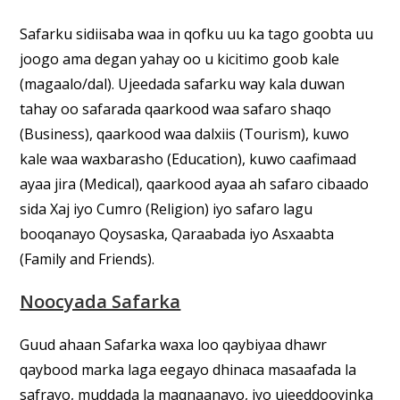
Safarku sidiisaba waa in qofku uu ka tago goobta uu
joogo ama degan yahay oo u kicitimo goob kale
(magaalo/dal). Ujeedada safarku way kala duwan
tahay oo safarada qaarkood waa safaro shaqo
(Business), qaarkood waa dalxiis (Tourism), kuwo
kale waa waxbarasho (Education), kuwo caafimaad
ayaa jira (Medical), qaarkood ayaa ah safaro cibaado
sida Xaj iyo Cumro (Religion) iyo safaro lagu
booqanayo Qoysaska, Qaraabada iyo Asxaabta
(Family and Friends).
Noocyada Safarka
Guud ahaan Safarka waxa loo qaybiyaa dhawr
qaybood marka laga eegayo dhinaca masaafada la
safrayo, muddada la maqnaanayo, iyo ujeeddooyinka