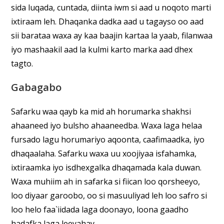
sida luqada, cuntada, diinta iwm si aad u noqoto marti
ixtiraam leh. Dhaqanka dadka aad u tagayso oo aad
sii barataa waxa ay kaa baajin kartaa la yaab, filanwaa
iyo mashaakil aad la kulmi karto marka aad dhex
tagto.
Gabagabo
Safarku waa qayb ka mid ah horumarka shakhsi
ahaaneed iyo bulsho ahaaneedba. Waxa laga helaa
fursado lagu horumariyo aqoonta, caafimaadka, iyo
dhaqaalaha. Safarku waxa uu xoojiyaa isfahamka,
ixtiraamka iyo isdhexgalka dhaqamada kala duwan.
Waxa muhiim ah in safarka si fiican loo qorsheeyo,
loo diyaar garoobo, oo si masuuliyad leh loo safro si
loo helo faa`iidada laga doonayo, loona gaadho
hadafka laga leeyahay.