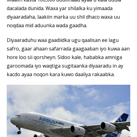
dacalada dunida. Waxa yar shilalka ku yimaada
diyaaradaha, laakiin marka uu shil dhaco waxa uu
noqdaa mid aduunka wada gaadha.
Diyaaraduhu waa gaadiidka ugu qaalisan ee lagu
safro, gaar ahaan safarrada gaagaaban iyo kuwa aan
hore loo sii qorsheyn. Sidoo kale, hababka amniga
garoomada iyo waqtiga sugitaanka diyaaradu in ay
kacdo ayaa noqon kara kuwo daaliya rakaabka.