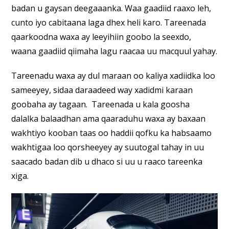
badan u gaysan deegaaanka. Waa gaadiid raaxo leh,
cunto iyo cabitaana laga dhex heli karo. Tareenada
qaarkoodna waxa ay leeyihiin goobo la seexdo,
waana gaadiid qiimaha lagu raacaa uu macquul yahay.
Tareenadu waxa ay dul maraan oo kaliya xadiidka loo
sameeyey, sidaa daraadeed way xadidmi karaan
goobaha ay tagaan. Tareenada u kala goosha
dalalka balaadhan ama qaaraduhu waxa ay baxaan
wakhtiyo kooban taas oo haddii qofku ka habsaamo
wakhtigaa loo qorsheeyey ay suutogal tahay in uu
saacado badan dib u dhaco si uu u raaco tareenka
xiga.