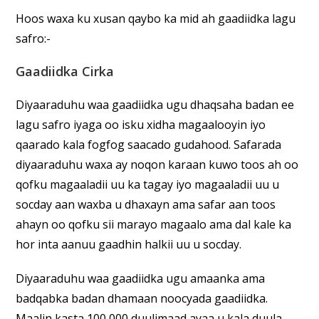
Hoos waxa ku xusan qaybo ka mid ah gaadiidka lagu
safro:-
Gaadiidka Cirka
Diyaaraduhu waa gaadiidka ugu dhaqsaha badan ee
lagu safro iyaga oo isku xidha magaalooyin iyo
qaarado kala fogfog saacado gudahood. Safarada
diyaaraduhu waxa ay noqon karaan kuwo toos ah oo
qofku magaaladii uu ka tagay iyo magaaladii uu u
socday aan waxba u dhaxayn ama safar aan toos
ahayn oo qofku sii marayo magaalo ama dal kale ka
hor inta aanuu gaadhin halkii uu u socday.
Diyaaraduhu waa gaadiidka ugu amaanka ama
badqabka badan dhamaan noocyada gaadiidka.
Maalin kasta 100,000 duulimaad ayaa u kala duula