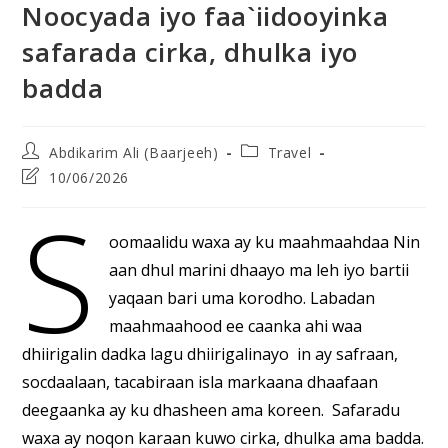
Noocyada iyo faa`iidooyinka
safarada cirka, dhulka iyo
badda
Post
Post
Abdikarim Ali (Baarjeeh)
Travel
author:
category:
Post
10/06/2026
last
S
modified:
oomaalidu waxa ay ku maahmaahdaa Nin
aan dhul marini dhaayo ma leh iyo bartii
yaqaan bari uma korodho. Labadan
maahmaahood ee caanka ahi waa
dhiirigalin dadka lagu dhiirigalinayo in ay safraan,
socdaalaan, tacabiraan isla markaana dhaafaan
deegaanka ay ku dhasheen ama koreen. Safaradu
waxa ay noqon karaan kuwo cirka, dhulka ama badda.