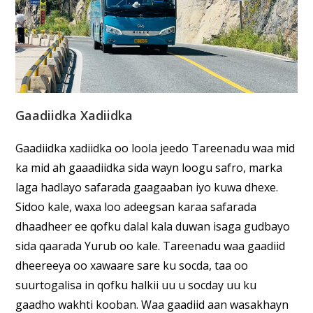
Gaadiidka Xadiidka
Gaadiidka xadiidka oo loola jeedo Tareenadu waa mid
ka mid ah gaaadiidka sida wayn loogu safro, marka
laga hadlayo safarada gaagaaban iyo kuwa dhexe.
Sidoo kale, waxa loo adeegsan karaa safarada
dhaadheer ee qofku dalal kala duwan isaga gudbayo
sida qaarada Yurub oo kale. Tareenadu waa gaadiid
dheereeya oo xawaare sare ku socda, taa oo
suurtogalisa in qofku halkii uu u socday uu ku
gaadho wakhti kooban. Waa gaadiid aan wasakhayn