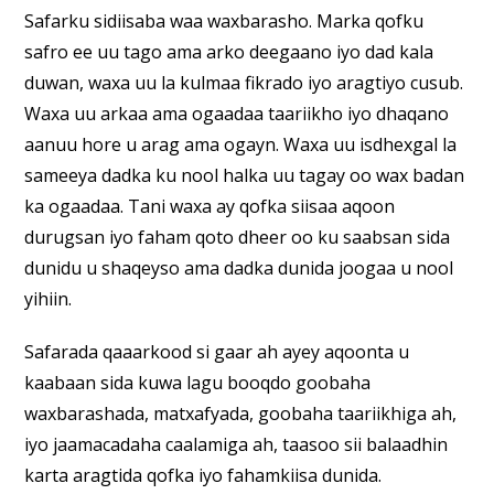
Safarku sidiisaba waa waxbarasho. Marka qofku
safro ee uu tago ama arko deegaano iyo dad kala
duwan, waxa uu la kulmaa fikrado iyo aragtiyo cusub.
Waxa uu arkaa ama ogaadaa taariikho iyo dhaqano
aanuu hore u arag ama ogayn. Waxa uu isdhexgal la
sameeya dadka ku nool halka uu tagay oo wax badan
ka ogaadaa. Tani waxa ay qofka siisaa aqoon
durugsan iyo faham qoto dheer oo ku saabsan sida
dunidu u shaqeyso ama dadka dunida joogaa u nool
yihiin.
Safarada qaaarkood si gaar ah ayey aqoonta u
kaabaan sida kuwa lagu booqdo goobaha
waxbarashada, matxafyada, goobaha taariikhiga ah,
iyo jaamacadaha caalamiga ah, taasoo sii balaadhin
karta aragtida qofka iyo fahamkiisa dunida.