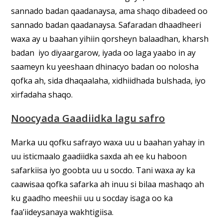
sannado badan qaadanaysa, ama shaqo dibadeed oo
sannado badan qaadanaysa. Safaradan dhaadheeri
waxa ay u baahan yihiin qorsheyn balaadhan, kharsh
badan iyo diyaargarow, iyada oo laga yaabo in ay
saameyn ku yeeshaan dhinacyo badan oo nolosha
qofka ah, sida dhaqaalaha, xidhiidhada bulshada, iyo
xirfadaha shaqo.
Noocyada Gaadiidka lagu safro
Marka uu qofku safrayo waxa uu u baahan yahay in
uu isticmaalo gaadiidka saxda ah ee ku haboon
safarkiisa iyo goobta uu u socdo. Tani waxa ay ka
caawisaa qofka safarka ah inuu si bilaa mashaqo ah
ku gaadho meeshii uu u socday isaga oo ka
faa’iideysanaya wakhtigiisa.