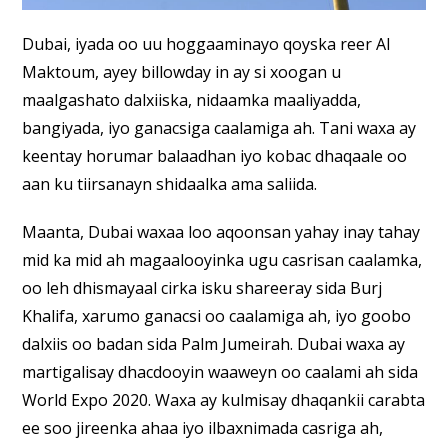
Dubai, iyada oo uu hoggaaminayo qoyska reer Al
Maktoum, ayey billowday in ay si xoogan u
maalgashato dalxiiska, nidaamka maaliyadda,
bangiyada, iyo ganacsiga caalamiga ah. Tani waxa ay
keentay horumar balaadhan iyo kobac dhaqaale oo
aan ku tiirsanayn shidaalka ama saliida.
Maanta, Dubai waxaa loo aqoonsan yahay inay tahay
mid ka mid ah magaalooyinka ugu casrisan caalamka,
oo leh dhismayaal cirka isku shareeray sida Burj
Khalifa, xarumo ganacsi oo caalamiga ah, iyo goobo
dalxiis oo badan sida Palm Jumeirah. Dubai waxa ay
martigalisay dhacdooyin waaweyn oo caalami ah sida
World Expo 2020. Waxa ay kulmisay dhaqankii carabta
ee soo jireenka ahaa iyo ilbaxnimada casriga ah,