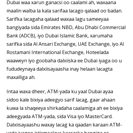
Dubai waa xarun ganacsi oo caalami ah, waxaana
maalin walba la kala sarifaa lacago qalaad oo badan.
Sarifka lacagaha qalaad waxaa lagu sameeyaa
bangiyada sida Emirates NBD, Abu Dhabi Commercial
Bank (ADCB), iyo Dubai Islamic Bank, xarumaha
sarifka sida Al Ansari Exchange, UAE Exchange, iyo Al
Rostamani International Exchange, Hoteelada
waaweyn iyo goobaha dalxiiska ee Dubai iyaga oo u
fududeynaya dalxiisayaasha inay helaan lacagta
maxalliga ah.
Intaa waxa dheer, ATM-yada ku yaal Dubai ayaa
sidoo kale bixiya adeegyo sarif lacag, gaar ahaan
kuwa la shaqeeya shirkadaha caalamiga ah ee bixiya
adeegyada ATM-yada, sida Visa iyo MasterCard.
Dalxiisayaashu waxay lacag ka qaadan karaan ATM-
yada iyagoo isticmaalaya kaararka bangiga ee