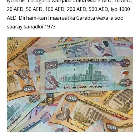
iyo 5 fils. Lacagaha warqada ahina waa 5 AED, 10 AED,
20 AED, 50 AED, 100 AED, 200 AED, 500 AED, iyo 1000
AED. Dirham-kan Imaaraatka Carabta waxa la soo
saaray sanadkii 1973.