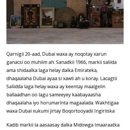
Qarnigii 20-aad, Dubai waxa ay noqotay xarun
ganacsi oo muhiim ah. Sanadkii 1966, markii saliida
ama shidaalka laga helay dalka Emirateka,
dhaqaalaha Dubai ayaa si xawli ah u koray. Lacagtii
Saliidda laga helay waxa ay keentay maalgelin
ballaadhan oo lagu sameeyey kaabayaasha
dhaqaalaha iyo horumarinta magaalada. Wakhtigaa
waxa Dubai xukumi jirtay Boqortooyadii Ingiriiska
Kadib markii la aasaasay dalka Midowga Imaaraatka