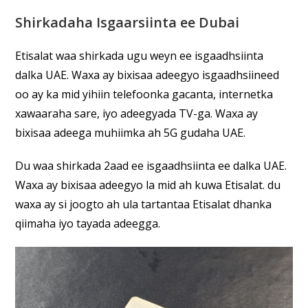
Shirkadaha Isgaarsiinta ee Dubai
Etisalat waa shirkada ugu weyn ee isgaadhsiinta
dalka UAE. Waxa ay bixisaa adeegyo isgaadhsiineed
oo ay ka mid yihiin telefoonka gacanta, internetka
xawaaraha sare, iyo adeegyada TV-ga. Waxa ay
bixisaa adeega muhiimka ah 5G gudaha UAE.
Du waa shirkada 2aad ee isgaadhsiinta ee dalka UAE.
Waxa ay bixisaa adeegyo la mid ah kuwa Etisalat. du
waxa ay si joogto ah ula tartantaa Etisalat dhanka
qiimaha iyo tayada adeegga.