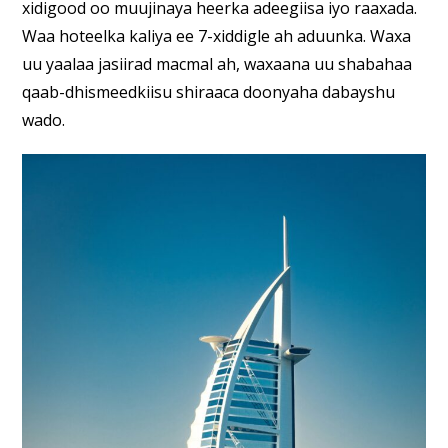
xidigood oo muujinaya heerka adeegiisa iyo raaxada.
Waa hoteelka kaliya ee 7-xiddigle ah aduunka. Waxa
uu yaalaa jasiirad macmal ah, waxaana uu shabahaa
qaab-dhismeedkiisu shiraaca doonyaha dabayshu
wado.