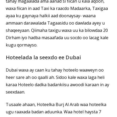
tahay magaalada ama aanad si fiican u kala aqoon,
waxa fiican in aad Taxi ka raacdo Madaarka, Taxigaa
ayaa ku gaynaya halkii aad doonaysay- waana
ammaan darawalada Tagaasidu oo dawlada ayey u
shaqeeyaan. Qiimaha taxigu waxa uu ka bilowdaa 20
Dirham iyo hadba masaafada uu socdo oo lacag kale
kugu qormayso.
Hoteelada la seexdo ee Dubai
Dubai waxa ay caan ku tahay hoteelo waaweyn oo
heer sare ah oo qaalli ah. Sidoo kale waxa laga heli
karaa Hoteelo dadka badankiisu awoodi karaan in ay
seexdaan.
Tusaale ahaan, Hoteelka Burj Al Arab waa hoteelka
ugu raaxada badan aduunka. Waa hotel haysta 7