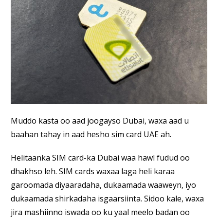
Muddo kasta oo aad joogayso Dubai, waxa aad u
baahan tahay in aad hesho sim card UAE ah.
Helitaanka SIM card-ka Dubai waa hawl fudud oo
dhakhso leh. SIM cards waxaa laga heli karaa
garoomada diyaaradaha, dukaamada waaweyn, iyo
dukaamada shirkadaha isgaarsiinta. Sidoo kale, waxa
jira mashiinno iswada oo ku yaal meelo badan oo