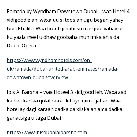
Ramada by Wyndham Downtown Dubai – waa Hotel 4
xidigoodle ah, waxa uu si toos ah ugu began yahay
Burj Khalifa. Waa hotel qiimihiisu macquul yahay oo
ku yaala meel u dhaw goobaha muhiimka ah sida
Dubai Opera.
https://www.wyndhamhotels.com/en-
uk/ramada/dubai-united-arab-emirates/ramada-
downtown-dubai/overview
Ibis Al Barsha – waa Hoteel 3 xidigood leh. Waxa aad
ka heli kartaa qolal raaxo leh iyo qiimo jaban. Waa
hotel ay dagi karaan dadka dalxiiska ah ama dadka
ganacsiga u taga Dubai.
https://www.ibisdubaialbarsha.com