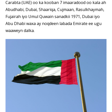
Carabta (UAE) oo ka kooban 7 imaaradood oo kala ah
Abudhabi, Dubai, Shaariqa, Cujmaan, Rasulkhaymah,
Fujairah iyo Umul Quwain sanadkii 1971, Dubai iyo
Abu Dhabi waxa ay noqdeen labada Emirate ee ugu
waaweyn dalka.