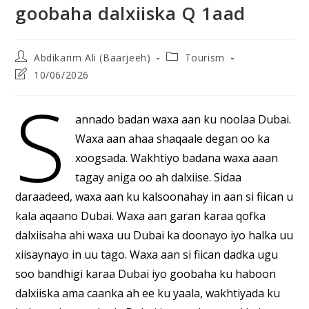
goobaha dalxiiska Q 1aad
Post
Post
Abdikarim Ali (Baarjeeh)
Tourism
author:
category:
Post
10/06/2026
last
S
modified:
annado badan waxa aan ku noolaa Dubai.
Waxa aan ahaa shaqaale degan oo ka
xoogsada. Wakhtiyo badana waxa aaan
tagay aniga oo ah dalxiise. Sidaa
daraadeed, waxa aan ku kalsoonahay in aan si fiican u
kala aqaano Dubai. Waxa aan garan karaa qofka
dalxiisaha ahi waxa uu Dubai ka doonayo iyo halka uu
xiisaynayo in uu tago. Waxa aan si fiican dadka ugu
soo bandhigi karaa Dubai iyo goobaha ku haboon
dalxiiska ama caanka ah ee ku yaala, wakhtiyada ku