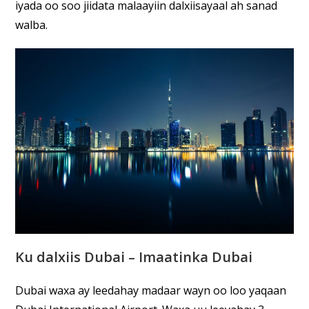
iyada oo soo jiidata malaayiin dalxiisayaal ah sanad
walba.
Ku dalxiis Dubai –
Imaatinka Dubai
Dubai waxa ay leedahay madaar wayn oo loo yaqaan