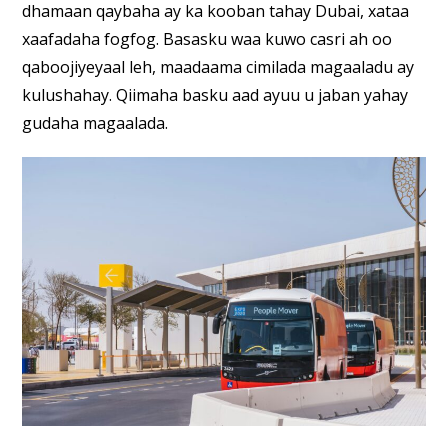
dhamaan qaybaha ay ka kooban tahay Dubai, xataa
xaafadaha fogfog. Basasku waa kuwo casri ah oo
qaboojiyeyaal leh, maadaama cimilada magaaladu ay
kulushahay. Qiimaha basku aad ayuu u jaban yahay
gudaha magaalada.