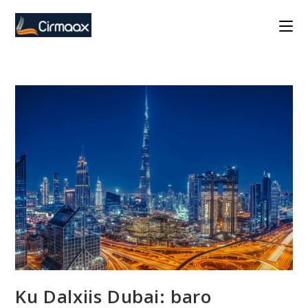
Skip
to
content
Ku Dalxiis Dubai: baro