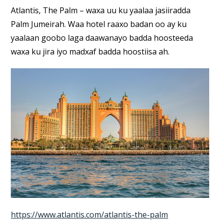
Atlantis, The Palm – waxa uu ku yaalaa jasiiradda
Palm Jumeirah. Waa hotel raaxo badan oo ay ku
yaalaan goobo laga daawanayo badda hoosteeda
waxa ku jira iyo madxaf badda hoostiisa ah.
https://www.atlantis.com/atlantis-the-palm