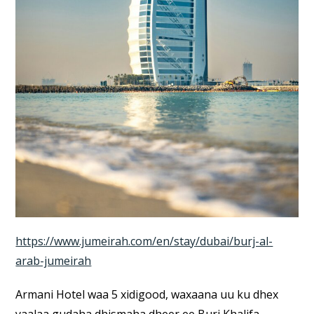
https://www.jumeirah.com/en/stay/dubai/burj-al-
arab-jumeirah
Armani Hotel waa 5 xidigood, waxaana uu ku dhex
yaalaa gudaha dhismaha dheer ee Burj Khalifa.