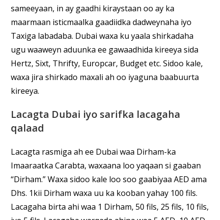
sameeyaan, in ay gaadhi kiraystaan oo ay ka
maarmaan isticmaalka gaadiidka dadweynaha iyo
Taxiga labadaba. Dubai waxa ku yaala shirkadaha
ugu waaweyn aduunka ee gawaadhida kireeya sida
Hertz, Sixt, Thrifty, Europcar, Budget etc. Sidoo kale,
waxa jira shirkado maxali ah oo iyaguna baabuurta
kireeya.
Lacagta Dubai iyo sarifka lacagaha
qalaad
Lacagta rasmiga ah ee Dubai waa Dirham-ka
Imaaraatka Carabta, waxaana loo yaqaan si gaaban
“Dirham.” Waxa sidoo kale loo soo gaabiyaa AED ama
Dhs. 1kii Dirham waxa uu ka kooban yahay 100 fils.
Lacagaha birta ahi waa 1 Dirham, 50 fils, 25 fils, 10 fils,