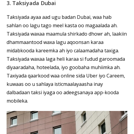
3. Taksiyada Dubai
Taksiyada ayaa aad ugu badan Dubai, waa hab
sahlan oo lagu tago meel kasta oo magaalada ah.
Taksiyada waxaa maamula shirkado dhowr ah, laakiin
dhammaantood waxa lagu aqoonsan karaa
midabkooda kareemka ah iyo calaamadaha taxiga.
Taksiyada waxaa laga heli karaa si fudud garoomada
diyaaradaha, hoteelada, iyo goobaha muhiimka ah.
Taxiyada qaarkood waa online sida Uber iyo Careem,
kuwaas oo u sahlaya isticmaalayaasha inay
dalbadaan taksi iyaga oo adeegsanaya app-kooda
mobileka.