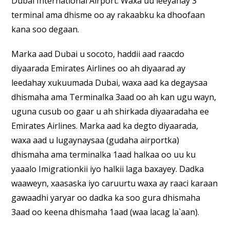
Dubai International Airport. Waxa uu leeyahay 3
terminal ama dhisme oo ay rakaabku ka dhoofaan
kana soo degaan.
Marka aad Dubai u socoto, haddii aad raacdo
diyaarada Emirates Airlines oo ah diyaarad ay
leedahay xukuumada Dubai, waxa aad ka degaysaa
dhismaha ama Terminalka 3aad oo ah kan ugu wayn,
uguna cusub oo gaar u ah shirkada diyaaradaha ee
Emirates Airlines. Marka aad ka degto diyaarada,
waxa aad u lugaynaysaa (gudaha airportka)
dhismaha ama terminalka 1aad halkaa oo uu ku
yaaalo Imigrationkii iyo halkii laga baxayey. Dadka
waaweyn, xaasaska iyo caruurtu waxa ay raaci karaan
gawaadhi yaryar oo dadka ka soo gura dhismaha
3aad oo keena dhismaha 1aad (waa lacag la`aan).