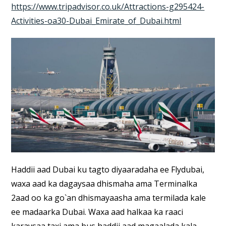
https://www.tripadvisor.co.uk/Attractions-g295424-
Activities-oa30-Dubai_Emirate_of_Dubai.html
Haddii aad Dubai ku tagto diyaaradaha ee Flydubai,
waxa aad ka dagaysaa dhismaha ama Terminalka
2aad oo ka go`an dhismayaasha ama termilada kale
ee madaarka Dubai. Waxa aad halkaa ka raaci
karaysaa taxi ama bus haddii aad magaalada kala