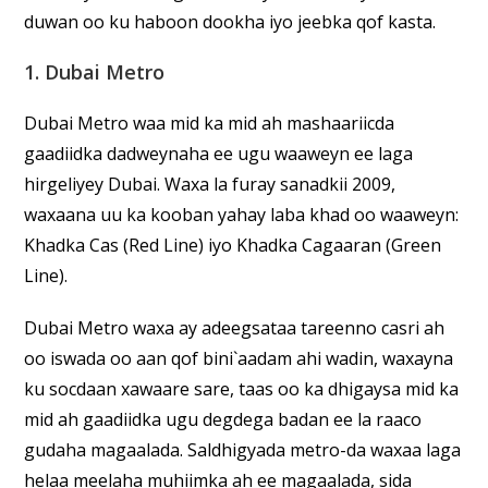
duwan oo ku haboon dookha iyo jeebka qof kasta.
1. Dubai Metro
Dubai Metro waa mid ka mid ah mashaariicda
gaadiidka dadweynaha ee ugu waaweyn ee laga
hirgeliyey Dubai. Waxa la furay sanadkii 2009,
waxaana uu ka kooban yahay laba khad oo waaweyn:
Khadka Cas (Red Line) iyo Khadka Cagaaran (Green
Line).
Dubai Metro waxa ay adeegsataa tareenno casri ah
oo iswada oo aan qof bini`aadam ahi wadin, waxayna
ku socdaan xawaare sare, taas oo ka dhigaysa mid ka
mid ah gaadiidka ugu degdega badan ee la raaco
gudaha magaalada. Saldhigyada metro-da waxaa laga
helaa meelaha muhiimka ah ee magaalada, sida