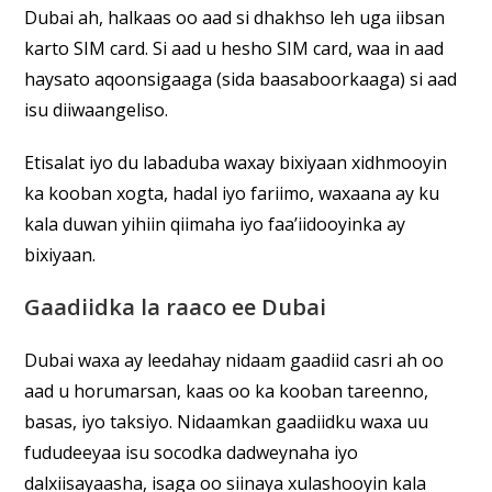
Dubai ah, halkaas oo aad si dhakhso leh uga iibsan
karto SIM card. Si aad u hesho SIM card, waa in aad
haysato aqoonsigaaga (sida baasaboorkaaga) si aad
isu diiwaangeliso.
Etisalat iyo du labaduba waxay bixiyaan xidhmooyin
ka kooban xogta, hadal iyo fariimo, waxaana ay ku
kala duwan yihiin qiimaha iyo faa’iidooyinka ay
bixiyaan.
Gaadiidka la raaco ee Dubai
Dubai waxa ay leedahay nidaam gaadiid casri ah oo
aad u horumarsan, kaas oo ka kooban tareenno,
basas, iyo taksiyo. Nidaamkan gaadiidku waxa uu
fududeeyaa isu socodka dadweynaha iyo
dalxiisayaasha, isaga oo siinaya xulashooyin kala