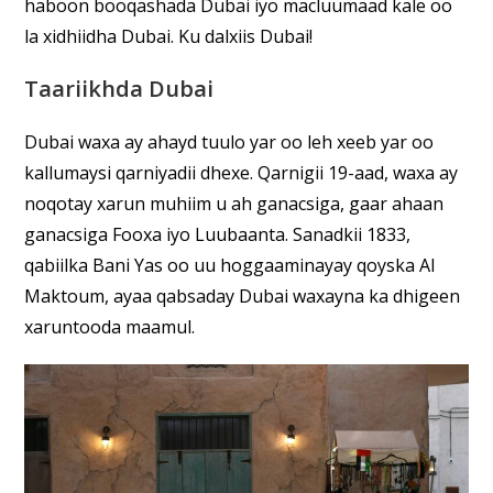
haboon booqashada Dubai iyo macluumaad kale oo
la xidhiidha Dubai. Ku dalxiis Dubai!
Taariikhda Dubai
Dubai waxa ay ahayd tuulo yar oo leh xeeb yar oo
kallumaysi qarniyadii dhexe. Qarnigii 19-aad, waxa ay
noqotay xarun muhiim u ah ganacsiga, gaar ahaan
ganacsiga Fooxa iyo Luubaanta. Sanadkii 1833,
qabiilka Bani Yas oo uu hoggaaminayay qoyska Al
Maktoum, ayaa qabsaday Dubai waxayna ka dhigeen
xaruntooda maamul.