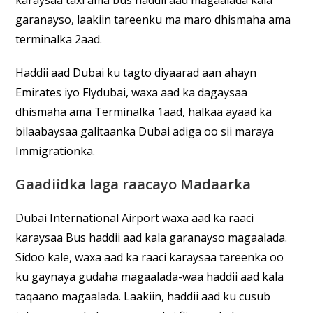
garanayso, laakiin tareenku ma maro dhismaha ama
terminalka 2aad.
Haddii aad Dubai ku tagto diyaarad aan ahayn
Emirates iyo Flydubai, waxa aad ka dagaysaa
dhismaha ama Terminalka 1aad, halkaa ayaad ka
bilaabaysaa galitaanka Dubai adiga oo sii maraya
Immigrationka.
Gaadiidka laga raacayo Madaarka
Dubai International Airport waxa aad ka raaci
karaysaa Bus haddii aad kala garanayso magaalada.
Sidoo kale, waxa aad ka raaci karaysaa tareenka oo
ku gaynaya gudaha magaalada-waa haddii aad kala
taqaano magaalada. Laakiin, haddii aad ku cusub