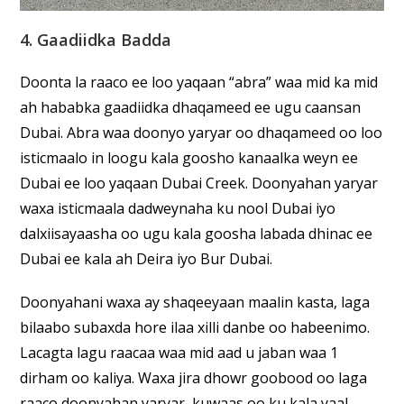
4. Gaadiidka Badda
Doonta la raaco ee loo yaqaan “abra” waa mid ka mid
ah hababka gaadiidka dhaqameed ee ugu caansan
Dubai. Abra waa doonyo yaryar oo dhaqameed oo loo
isticmaalo in loogu kala goosho kanaalka weyn ee
Dubai ee loo yaqaan Dubai Creek. Doonyahan yaryar
waxa isticmaala dadweynaha ku nool Dubai iyo
dalxiisayaasha oo ugu kala goosha labada dhinac ee
Dubai ee kala ah Deira iyo Bur Dubai.
Doonyahani waxa ay shaqeeyaan maalin kasta, laga
bilaabo subaxda hore ilaa xilli danbe oo habeenimo.
Lacagta lagu raacaa waa mid aad u jaban waa 1
dirham oo kaliya. Waxa jira dhowr goobood oo laga
raaco doonyahan yaryar, kuwaas oo ku kala yaal