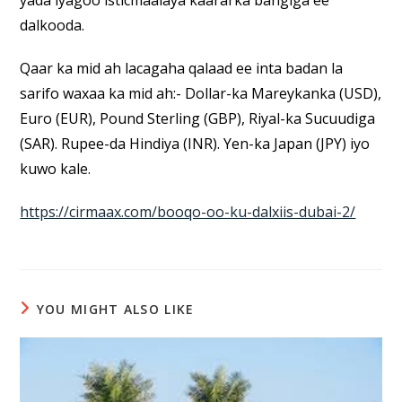
dalkooda.
Qaar ka mid ah lacagaha qalaad ee inta badan la
sarifo waxaa ka mid ah:- Dollar-ka Mareykanka (USD),
Euro (EUR), Pound Sterling (GBP), Riyal-ka Sucuudiga
(SAR). Rupee-da Hindiya (INR). Yen-ka Japan (JPY) iyo
kuwo kale.
https://cirmaax.com/booqo-oo-ku-dalxiis-dubai-2/
YOU MIGHT ALSO LIKE